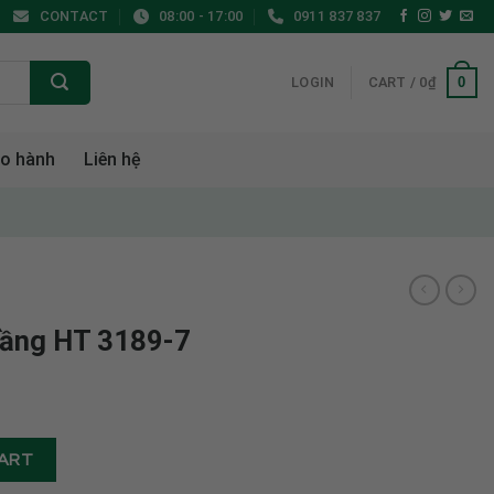
CONTACT
08:00 - 17:00
0911 837 837
0
LOGIN
CART /
0
₫
o hành
Liên hệ
tầng HT 3189-7
 quantity
CART