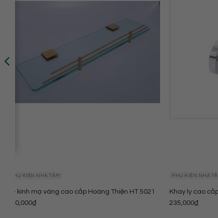
PHỤ KIỆN NHÀ TẮM
PHỤ KIỆN NHÀ T
Kệ kính mạ vàng cao cấp Hoàng Thiện HT 5021
Khay ly cao cấ
430,000
₫
235,000
₫