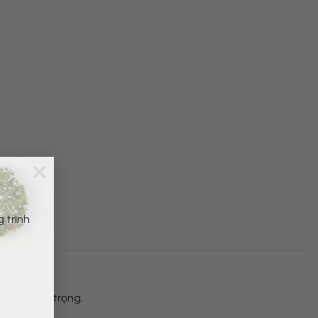
×
 trình
thêm sang trọng.