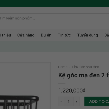
i thiệu
Cửa hàng
Dự án
Tin tức
Tuyển dụng
Bả
Home
/
Phụ kiện nhà tắm
Kệ góc mạ đen 2 
1,220,000
₫
Kệ góc mạ đen 2 tầng HT 3189-7
ADD TO 