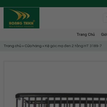
Skip
to
content
Trang Chủ
Giớ
Trang chủ
»
Cửa hàng
»
Kệ góc mạ đen 2 tầng HT 3189-7