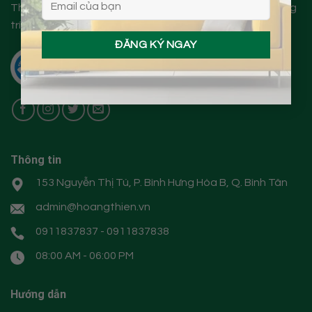
Thương hiệu Hoàng Thiện chuyên cung cấp Gương trang
trí nội thất và Phụ kiện phòng tắm.
Thông tin
153 Nguyễn Thị Tú, P. Bình Hưng Hòa B, Q. Bình Tân
admin@hoangthien.vn
0911837837 - 0911837838
08:00 AM - 06:00 PM
Hướng dẫn