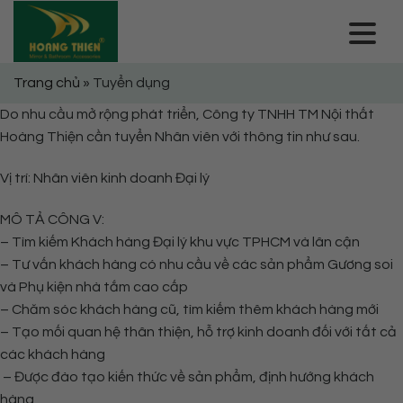
Skip
to
content
Trang chủ
»
Tuyển dụng
Do nhu cầu mở rộng phát triển, Công ty TNHH TM Nội thất
Hoàng Thiện cần tuyển Nhân viên với thông tin như sau.
Vị trí: Nhân viên kinh doanh Đại lý
MÔ TẢ CÔNG V:
– Tìm kiếm Khách hàng Đại lý khu vực TPHCM và lân cận
– Tư vấn khách hàng có nhu cầu về các sản phẩm Gương soi
và Phụ kiện nhà tắm cao cấp
– Chăm sóc khách hàng cũ, tìm kiếm thêm khách hàng mới
– Tạo mối quan hệ thân thiện, hỗ trợ kinh doanh đối với tất cả
các khách hàng
– Được đào tạo kiến thức về sản phẩm, định hướng khách
hàng