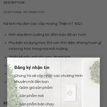
DESCRIPTION
ADDITIONAL INFORMATION
Kệ kính mạ đen cao cấp Hoàng Thiện HT 4021
Kính dày 8mm cường lực đảm bảo độ an toàn
Phụ kiện sử dụng Inox 304 sơn tĩnh điện, không hoen gỉ
và bong tróc trong mọi môi trường
Thiết kế mẫu mã sắc sảo, thanh lịch.
×
Sản phẩm dễ dàng lắp ráp, tháo rời, di chuyển.
Đăng ký nhận tin
Sản phẩm chịu được lực lớn, khó bị móp méo, gãy.
Chúng tôi sẽ cập nhật các chương trình
khuyến mãi đến bạn.
Sử dụng trong phòng tắm
Giảm giá sản phẩm
Sản phẩm mới
RELATED PRODUCTS
Sản phẩm bán chạy