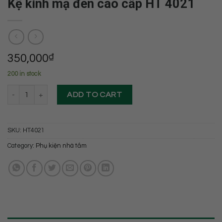
Kệ kính mạ đen cao cấp HT 4021
350,000
₫
200 in stock
Kệ kính mạ đen cao cấp HT 4021 quantity
ADD TO CART
SKU:
HT4021
Category:
Phụ kiện nhà tắm