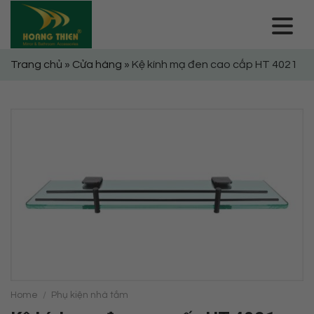
Skip
to
content
Trang chủ
»
Cửa hàng
»
Kệ kính mạ đen cao cấp HT 4021
Home
/
Phụ kiện nhà tắm