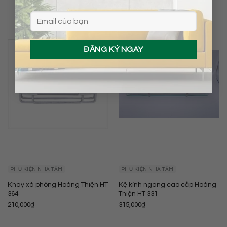
PHỤ KIỆN NHÀ TẮM
PHỤ KIỆN NHÀ TẮM
Khay xà phòng Hoàng Thiện HT
Kệ kính ngang cao cấp Hoàng
364
Thiện HT 331
210,000
₫
315,000
₫