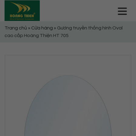
Skip
to
content
Trang chủ
»
Cửa hàng
»
Gương truyền thống hình Oval
cao cấp Hoàng Thiện HT 705