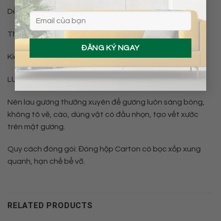
Dễ dàng vệ sinh, bảo quản.
Thiết kế dày dặn, chắc chắn, an toàn khi sử dụng
️Kiểu dáng hiện đại, đơn giản mà luôn tinh tế.
LƯU Ý:
Nên lau gương thường xuyên để gương luôn sáng bóng,
không tô vẽ, cào, dùng vật có đầu nhọn, tạo vết xước
trên mặt gương.
Quy cách đóng gói: Đóng hộp Carton có bọc xốp xung
quanh, hạn chế bể vỡ.
RELATED PRODUCTS