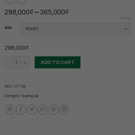
298,000
₫
–
365,000
₫
CLEAR
size
298,000
₫
Gương truyền thống hình Oval cao cấp Hoàng Thiện HT 705 quantit
ADD TO CART
SKU:
HT 705
Category:
Gương soi