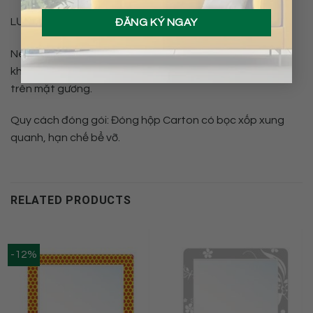
LƯU Ý:
Nên lau gương thường xuyên để gương luôn sáng bóng,
không tô vẽ, cào, dùng vật có đầu nhọn, tạo vết xước
trên mặt gương.
Quy cách đóng gói: Đóng hộp Carton có bọc xốp xung
quanh, hạn chế bể vỡ.
RELATED PRODUCTS
-12%