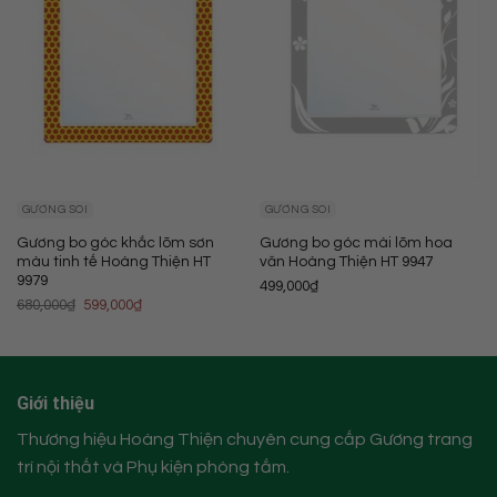
GƯƠNG SOI
GƯƠNG SOI
Gương bo góc khắc lõm sơn
Gương bo góc mài lõm hoa
màu tinh tế Hoàng Thiện HT
văn Hoàng Thiện HT 9947
9979
499,000
₫
Original
Current
680,000
₫
599,000
₫
price
price
was:
is:
680,000₫.
599,000₫.
Giới thiệu
Thương hiệu Hoàng Thiện chuyên cung cấp Gương trang
trí nội thất và Phụ kiện phòng tắm.