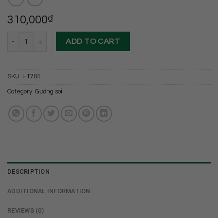
310,000
₫
Gương truyền thống cao cấp Hoàng Thiện HT 704 quantity
ADD TO CART
SKU:
HT704
Category:
Gương soi
DESCRIPTION
ADDITIONAL INFORMATION
REVIEWS (0)