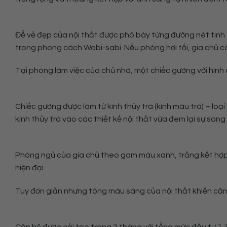
Để vẻ đẹp của nội thất được phô bày từng đường nét tinh 
trong phong cách Wabi-sabi. Nếu phòng hơi tối, gia chủ có
Tại phòng làm việc của chủ nhà, một chiếc gương với hình d
Chiếc gương được làm từ kính thủy trà (kính màu trà) – lo
kính thủy trà vào các thiết kế nội thất vừa đem lại sự san
Phòng ngủ của gia chủ theo gam màu xanh, trắng kết hợp.
hiện đại.
Tuy đơn giản nhưng tông màu sáng của nội thất khiến căn 
Căn hộ được cải tạo trong 2 tháng với tổng mức đầu tư 1,3