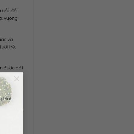
 bất đối
ịa, vuông
iãn và
ươi trẻ.
ăn được dát
×
 trình
i chiếc bàn
u. Chiếc