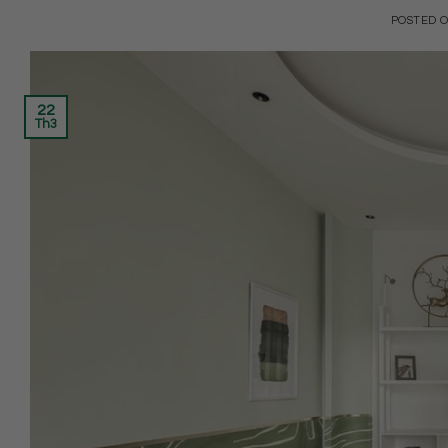
POSTED 
22
Th3