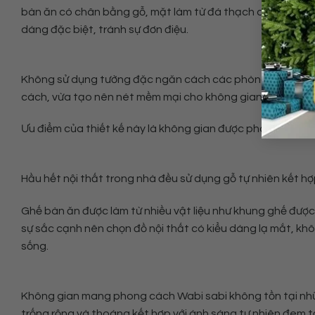
bàn ăn có chân bằng gỗ, mặt làm từ đá thạch anh, hai vật l
dáng đặc biệt, tránh sự đơn điệu.
Không sử dụng tường đặc ngăn cách các phòng công năng,
cách, vừa tạo nên nét mềm mại cho không gian sống.
Ưu điểm của thiết kế này là không gian được phân định rõ 
Hầu hết nội thất trong nhà đều sử dụng gỗ tự nhiên kết h
Ghế bàn ăn được làm từ nhiều vật liệu như khung ghế được 
sự sắc cạnh nên chọn đồ nội thất có kiểu dáng lạ mắt, k
sống.
Không gian mang phong cách Wabi sabi không tồn tại nhữ
trống rộng và thoáng kết hợp với ánh sáng tự nhiên đem tới