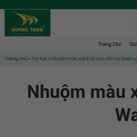
Skip
to
content
Trang Chủ
Giớ
Trang chủ
»
Tin tức
»
Nhuộm màu xanh lá cho căn hộ Wabi s
Nhuộm màu xa
Wa