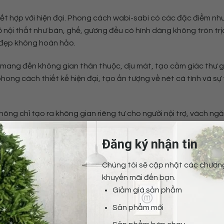
ết hợp với hiện đại. Phong cách wabi-sabi có các đặc điểm như
 đồ nội thất như bàn, ghế, gương đều có hình dáng không tròn tr
ẻ đẹp không hoàn hảo.
mang đến không gian thân thuộc, dịu mát, tạo cảm giác thư g
ong cách thiết kế hiện đại, tạo ấn tượng về nét cá tính và sự t
ng chỉ tạo ra không gian riêng tư cho người nội trợ, vách ng
òa cho căn hộ.
Đăng ký nhận tin
 ô chữ nhật có sẵn, vừa đảm bảo công năng lẫn thẩm mỹ.
Chúng tôi sẽ cập nhật các chương
khuyến mãi đến bạn.
y bar tiện lợi. Những món ăn ở bếp có thể thưởng thức luôn tạ
Giảm giá sản phẩm
Sản phẩm mới
i sabi khi loại đá, đất sét, kim loại, gỗ được kết hợp cùng nha