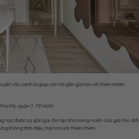
yết sắc xanh lá giúp căn hộ gần gũi hơn với thiên nhiên.
 Phú Mỹ, quận 7, TP HCM.
ng tạo được sự gần gũi, ấm áp như mong muốn của gia chủ. Bởi
ưng không đơn điệu, hài hòa với thiên nhiên.