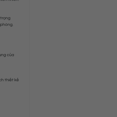
 trọng
o phòng.
dụng của
h thiết kế