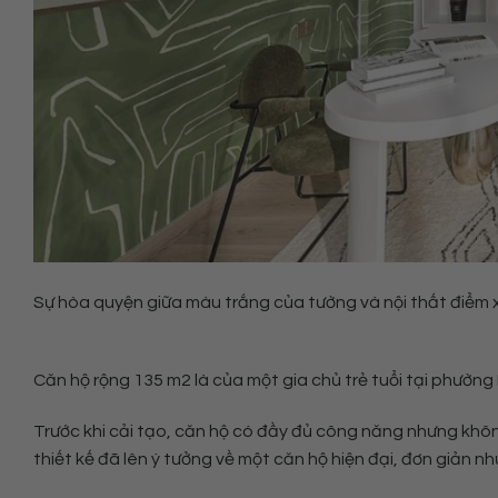
Sự hòa quyện giữa màu trắng của tường và nội thất điểm xu
Căn hộ rộng 135 m2 là của một gia chủ trẻ tuổi tại phường
Trước khi cải tạo, căn hộ có đầy đủ công năng nhưng khô
thiết kế đã lên ý tưởng về một căn hộ hiện đại, đơn giản nh