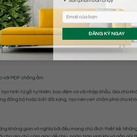
Sản phẩm bán chạy
iệu tự nhiên. Ưu điểm của sự kết hợp này là tạo ra được chiếc 
 những vách hình tròn, elip bo tròn được sử dụng vừa mang l
ràng nhưng vẫn cởi mở.
ợp với MDF chống ẩm.
tạo hình từ gỗ tự nhiên, bọc đệm và vải nhập khẩu. Gia chủ kh
hông đồng bộ hoặc bất đối xứng, tạo nên nét chấm phá cho kh
ng không gian vô nghĩa bởi đều mang chủ đích thiết kế. Nhữn
 cho gia chủ cảm giác dễ chịu, ngập tràn sinh khí và gần gũi t