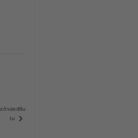
ừa ở vừa đầu
tư