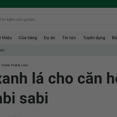
i thiệu
Cửa hàng
Dự án
Tin tức
Tuyển dụng
Bả
abi
CHƯA PHÂN LOẠI
nh lá cho căn h
bi sabi