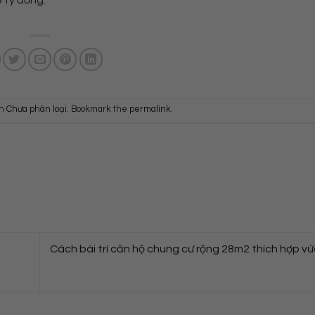
in
Chưa phân loại
. Bookmark the
permalink
.
Cách bài trí căn hộ chung cư rộng 28m2 thích hợp v