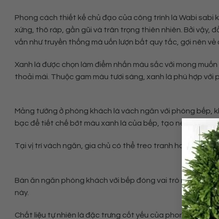
Phong cách thiết kế chủ đạo của công trình là Wabi sabi k
xứng, thô ráp, gần gũi và trân trọng thiên nhiên. Bởi vậy,
vắn như truyền thống mà uốn lượn bất quy tắc, gợi nên v
Xanh lá được chọn làm điểm nhấn màu sắc với mong muốn 
thoải mái. Thuộc gam màu tươi sáng, xanh lá phù hợp với ph
Mảng tường ở phòng khách là vách ngăn với phòng bếp, khô
bạc để tiết chế bớt màu xanh lá của bếp, tạo nên sự hài h
Tại vị trí vách ngăn, gia chủ có thể treo tranh hoặc TV ở
Bàn ăn ngăn phòng khách với bếp đóng vai trò như một quầ
này.
Chất liệu tự nhiên là đặc trưng cốt yếu của phong cách Wab