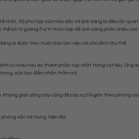
tế nhất, độ phù hợp của màu sắc và ánh sáng là điều rất quan
 thể bố trí gương ở vị trí thích hợp để ánh sáng phản chiếu và
áng lạ được treo trước bàn làm việc với chủ đích như thế.
ại kính có màu nâu do thành phần tạp chất trong vật liệu. Ứng 
g trọng, vừa tạo điểm nhấn thẩm mỹ.
 Không gian sống này cũng đề cao sự tối giản theo phong các
phòng vẫn trẻ trung, hiện đại.
 tỷ đồng.