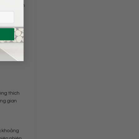
bàn với hình
ại sự phá
ông thích
ông gian
g khoảng
hiên nhiên.