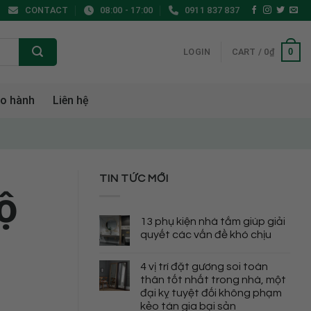
CONTACT
08:00 - 17:00
0911 837 837
0
LOGIN
CART /
0
₫
o hành
Liên hệ
TIN TỨC MỚI
ộ
13 phụ kiện nhà tắm giúp giải
quyết các vấn đề khó chịu
4 vị trí đặt gương soi toàn
thân tốt nhất trong nhà, một
đại kỵ tuyệt đối không phạm
kẻo tán gia bại sản