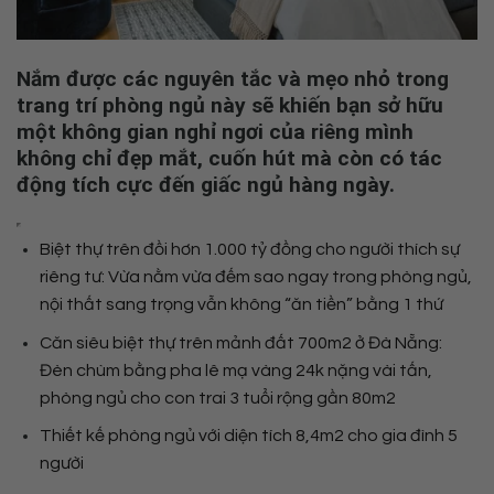
Nắm được các nguyên tắc và mẹo nhỏ trong
trang trí phòng ngủ này sẽ khiến bạn sở hữu
một không gian nghỉ ngơi của riêng mình
không chỉ đẹp mắt, cuốn hút mà còn có tác
động tích cực đến giấc ngủ hàng ngày.
Biệt thự trên đồi hơn 1.000 tỷ đồng cho người thích sự
riêng tư: Vừa nằm vừa đếm sao ngay trong phòng ngủ,
nội thất sang trọng vẫn không “ăn tiền” bằng 1 thứ
Căn siêu biệt thự trên mảnh đất 700m2 ở Đà Nẵng:
Đèn chùm bằng pha lê mạ vàng 24k nặng vài tấn,
phòng ngủ cho con trai 3 tuổi rộng gần 80m2
Thiết kế phòng ngủ với diện tích 8,4m2 cho gia đình 5
người