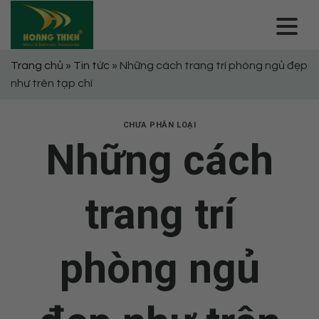
Skip
to
content
Trang chủ
»
Tin tức
»
Những cách trang trí phòng ngủ đẹp
như trên tạp chí
CHƯA PHÂN LOẠI
Những cách
trang trí
phòng ngủ