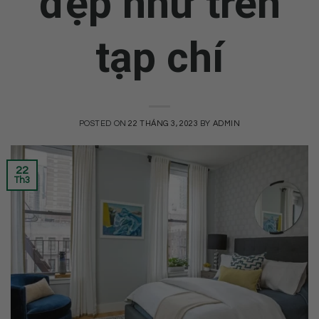
đẹp như trên
tạp chí
POSTED ON
22 THÁNG 3, 2023
BY
ADMIN
22
Th3