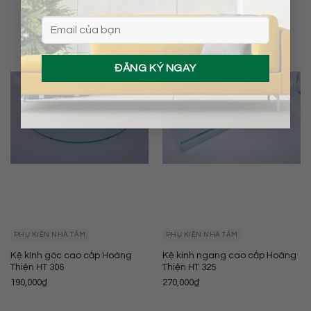
PHỤ KIỆN NHÀ TẮM
PHỤ KIỆN NHÀ TẮM
Kệ kính góc cao cấp Hoàng
Kệ kính ngang cao cấp Hoàng
Thiện HT 306
Thiện HT 325
190,000
₫
270,000
₫