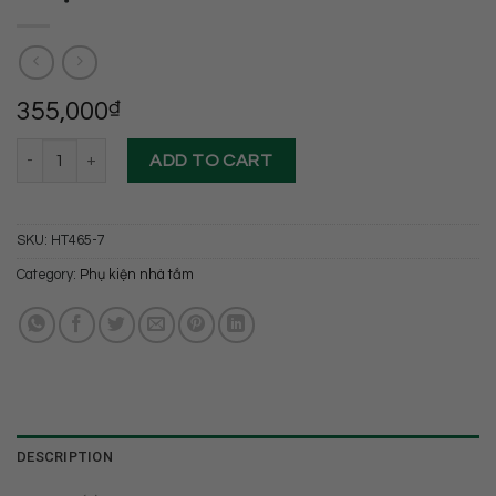
355,000
₫
Móc áo mạ đen cao cấp Hoàng Thiện HT 465-7 quantity
ADD TO CART
SKU:
HT465-7
Category:
Phụ kiện nhà tắm
DESCRIPTION