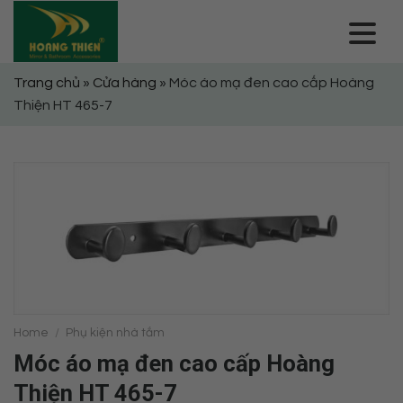
Skip
to
content
Trang chủ
»
Cửa hàng
»
Móc áo mạ đen cao cấp Hoàng
Thiện HT 465-7
Home
/
Phụ kiện nhà tắm
Móc áo mạ đen cao cấp Hoàng
Thiện HT 465-7