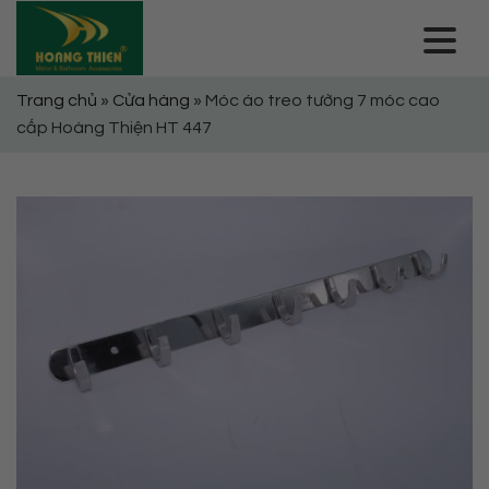
Skip
to
content
Trang chủ
»
Cửa hàng
»
Móc áo treo tường 7 móc cao
cấp Hoàng Thiện HT 447