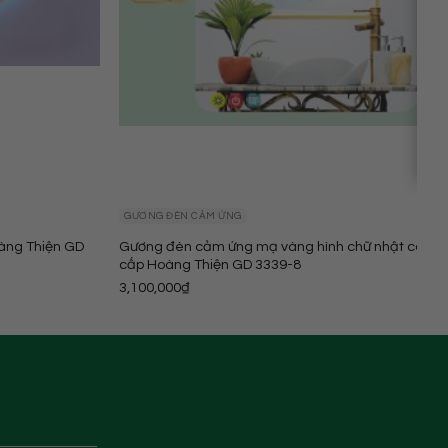
GƯƠNG ĐÈN CẢM ỨNG
àng Thiện GD
Gương đèn cảm ứng mạ vàng hình chữ nhật cao
cấp Hoàng Thiện GD 3339-8
3,100,000
₫