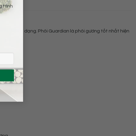
 trình
hoặc biến dạng. Phôi Guardian là phôi gương tốt nhất hiện
ơng.