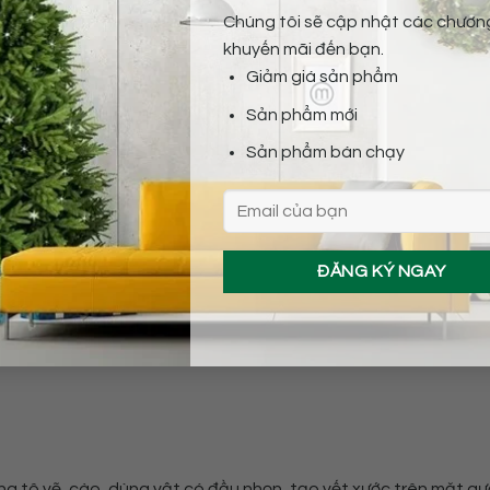
Chúng tôi sẽ cập nhật các chương
khuyến mãi đến bạn.
Giảm giá sản phẩm
hái Lan đem đến một hình ảnh sắc nét, rõ ràng, không bị ảo 
Sản phẩm mới
Sản phẩm bán chạy
àng.
 tô vẽ, cào, dùng vật có đầu nhọn, tạo vết xước trên mặt gư