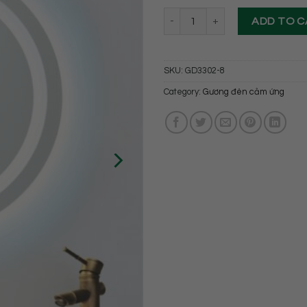
Gương đèn cảm ứng cao cấp Hoà
ADD TO 
SKU:
GD3302-8
Category:
Gương đèn cảm ứng