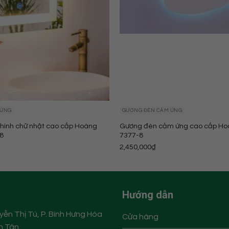
 ỨNG
GƯƠNG ĐÈN CẢM ỨNG
hình chữ nhật cao cấp Hoàng
Gương đèn cảm ứng cao cấp Ho
-8
7377-8
2,450,000
₫
Hướng dẫn
ễn Thị Tú, P. Bình Hưng Hòa
Cửa hàng
nh Tân