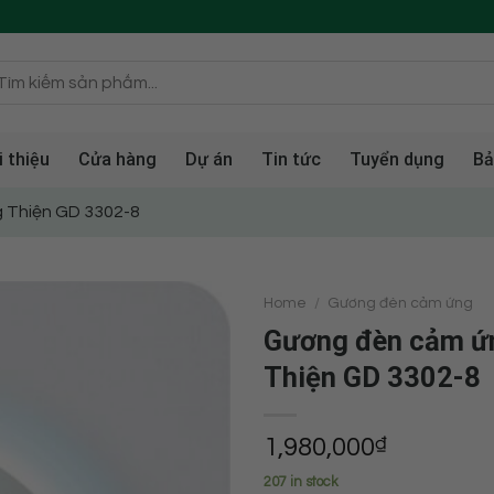
i thiệu
Cửa hàng
Dự án
Tin tức
Tuyển dụng
Bả
 Thiện GD 3302-8
Home
/
Gương đèn cảm ứng
Gương đèn cảm ứ
Thiện GD 3302-8
1,980,000
₫
207 in stock