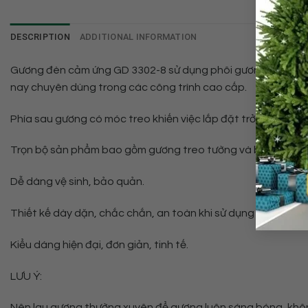
DESCRIPTION
ADDITIONAL INFORMATION
Gương đèn cảm ứng GD 3302-8 sử dụng phôi gương Guardian T
nay chuyên dùng trong các công trình cao cấp.
️Phía sau gương có móc treo khiến việc lắp đặt trở nên dễ d
️Trọn bộ sản phẩm bao gồm gương treo tường và bộ vít treo.
Dễ dàng vệ sinh, bảo quản.
Thiết kế dày dặn, chắc chắn, an toàn khi sử dụng
️Kiểu dáng hiện đại, đơn giản, tinh tế.
LƯU Ý:
Nên lau gương thường xuyên để gương luôn sáng bóng, không