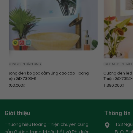
GƯƠNG ĐÈN CẢM ỨNG
GƯƠNG ĐÈN CẢM
Gương đèn bo góc cảm ứng cao cấp Hoàng
Gương đèn led 
Thiện GD 7393-8
Thiện GD 7382
2,080,000
₫
1,890,000
₫
Giới thiệu
Thông tin
Thương hiệu Hoàng Thiện chuyên cung
153 Nguy
cấp Gương trang trí nội thất và Phụ kiện
B, Q. Bì