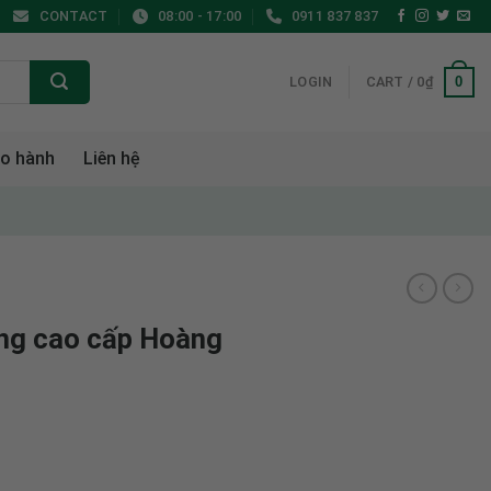
CONTACT
08:00 - 17:00
0911 837 837
0
LOGIN
CART /
0
₫
o hành
Liên hệ
ng cao cấp Hoàng