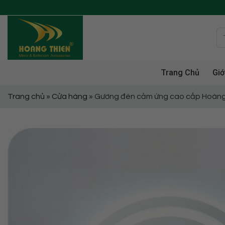
Skip
to
content
Trang Chủ
Giớ
Trang chủ
»
Cửa hàng
»
Gương đèn cảm ứng cao cấp Hoàng